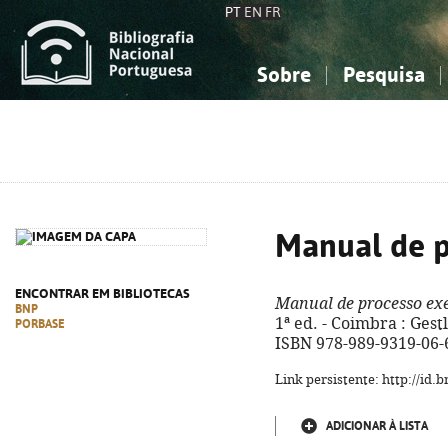
PT
EN
FR
Sobre
Pesquisa
Sobre a Bibliografia Nacional
Simples
Conhecimento, Informação...
Conhecimento, Informação...
Combinada
A
Ciências sociais...
Ciências sociais...
Arte, desporto...
Arte, desporto...
Manual de p
ENCONTRAR EM BIBLIOTECAS
Manual de processo ex
BNP
1ª ed. - Coimbra : Gestle
PORBASE
ISBN 978-989-9319-06-
Link persistente: http://id
ADICIONAR À LISTA