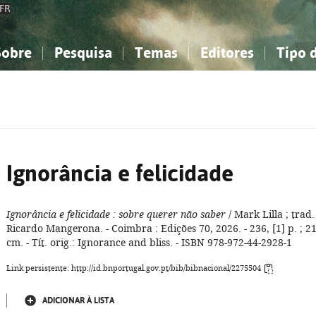
FR
Sobre
Pesquisa
Temas
Editores
Tipo 
obre a Bibliografia Nacional
imples
onhecimento, Informação...
onhecimento, Informação...
Combinada
A minha lista
Como utilizar
Filosofia, psicologia...
Filosofia, psicologia...
Perguntas frequente
iências sociais...
iências sociais...
Ciências exatas e naturais...
Ciências exatas e naturais...
rte, desporto...
rte, desporto...
Literatura, linguística...
Literatura, linguística...
Ignorância e felicidade
Ignorância e felicidade
: sobre querer não saber
/ Mark Lilla ; trad.
Ricardo Mangerona. - Coimbra : Edições 70, 2026. - 236, [1] p. ; 2
cm. - Tít. orig.: Ignorance and bliss. - ISBN 978-972-44-2928-1
Link persistente: http://id.bnportugal.gov.pt/bib/bibnacional/2275504
ADICIONAR À LISTA