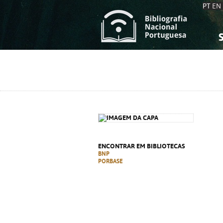
PT
EN
S
S
C
C
C
C
A
A
ENCONTRAR EM BIBLIOTECAS
BNP
PORBASE