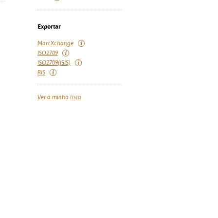
Exportar
MarcXchange
ISO2709
ISO2709(ISIS)
RIS
Ver a minha lista