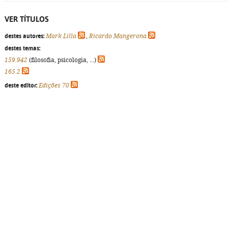
VER TÍTULOS
destes autores:
Mark Lilla
,
Ricardo Mangerona
destes temas:
159.942
(filosofia, psicologia, ...)
165.2
deste editor:
Edições 70