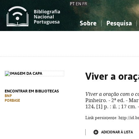
PT
EN
FR
Sobre
Pesquisa
Sobre a Bibliografia Nacional
Simples
Conhecimento, Informação...
Conhecimento, Informação...
Combinada
A
Ciências sociais...
Ciências sociais...
Arte, desporto...
Arte, desporto...
Viver a ora
ENCONTRAR EM BIBLIOTECAS
Viver a oração com o c
BNP
Pinheiro. - 2ª ed. - Ma
PORBASE
124, [1] p. : il. ; 17 c
Link persistente: http://id
ADICIONAR À LISTA