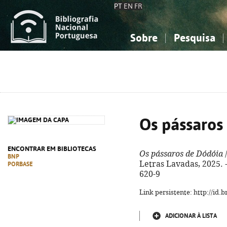
PT
EN
FR
Sobre
Pesquisa
Sobre a Bibliografia Nacional
Simples
Conhecimento, Informação...
Conhecimento, Informação...
Combinada
A
Ciências sociais...
Ciências sociais...
Arte, desporto...
Arte, desporto...
Os pássaros
ENCONTRAR EM BIBLIOTECAS
Os pássaros de Dódóia
/
BNP
Letras Lavadas, 2025. -
PORBASE
620-9
Link persistente: http://id
ADICIONAR À LISTA