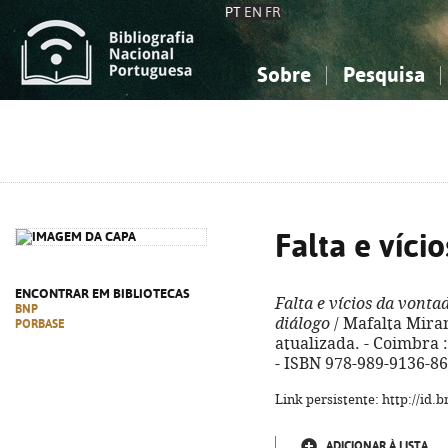
PT
EN
FR
Sobre
Pesquisa
Sobre a Bibliografia Nacional
Simples
Conhecimento, Informação...
Conhecimento, Informação...
Combinada
A
Ciências sociais...
Ciências sociais...
Arte, desporto...
Arte, desporto...
Falta e víci
ENCONTRAR EM BIBLIOTECAS
Falta e vícios da vonta
BNP
diálogo
/ Mafalta Miran
PORBASE
atualizada. - Coimbra : 
- ISBN 978-989-9136-86
Link persistente: http://id
ADICIONAR À LISTA