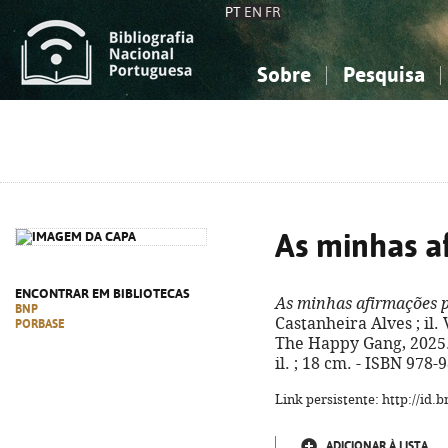
PT
EN
FR
Sobre
Pesquisa
Sobre a Bibliografia Nacional
Simples
Conhecimento, Informação...
Conhecimento, Informação...
Combinada
A
Ciências sociais...
Ciências sociais...
Arte, desporto...
Arte, desporto...
As minhas a
ENCONTRAR EM BIBLIOTECAS
As minhas afirmações p
BNP
Castanheira Alves ; il.
PORBASE
The Happy Gang, 2025. -
il. ; 18 cm. - ISBN 978
Link persistente: http://id
ADICIONAR À LISTA