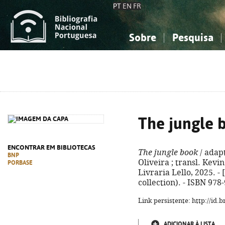
PT
EN
FR
Sobre
Pesquisa
Sobre a Bibliografia Nacional
Simples
Conhecimento, Informação...
Conhecimento, Informação...
Combinada
A
Ciências sociais...
Ciências sociais...
Arte, desporto...
Arte, desporto...
The jungle 
ENCONTRAR EM BIBLIOTECAS
The jungle book
/ adapt
BNP
Oliveira ; transl. Kevin
PORBASE
Livraria Lello, 2025. - [3
collection). - ISBN 978
Link persistente: http://id
ADICIONAR À LISTA