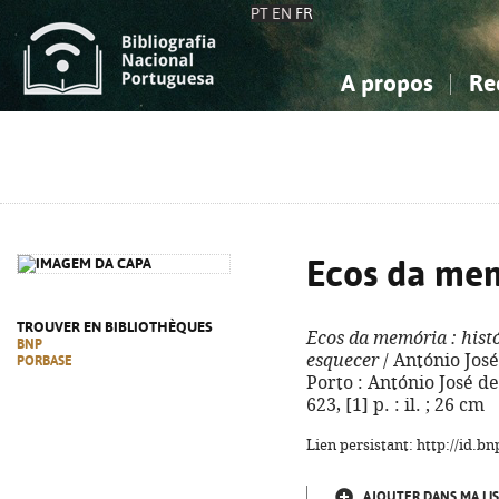
PT
EN
FR
A propos
Re
La Bibliographie Nationale
Simple
Connaissance, Information...
Connaissance, Information...
Avancée
Mes 
Sciences sociales...
Sciences sociales...
Arts, sport...
Arts, sport...
Ecos da me
TROUVER EN BIBLIOTHÈQUES
Ecos da memória
: hist
BNP
esquecer
/ António Jos
PORBASE
Porto : António José 
623, [1] p. : il. ; 26 cm
Lien persistant: http://id.
AJOUTER DANS MA LIS