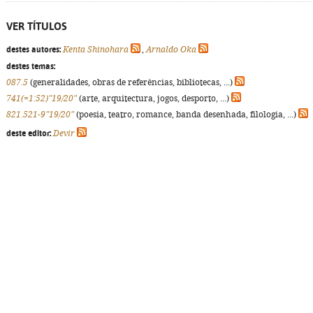
VER TÍTULOS
destes autores:
Kenta Shinohara
,
Arnaldo Oka
destes temas:
087.5
(generalidades, obras de referências, bibliotecas, ...)
741(=1:52)"19/20"
(arte, arquitectura, jogos, desporto, ...)
821.521-9"19/20"
(poesia, teatro, romance, banda desenhada, filologia, ...)
deste editor:
Devir