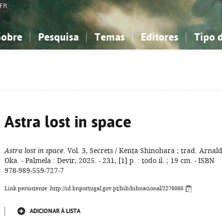
FR
Sobre
Pesquisa
Temas
Editores
Tipo 
obre a Bibliografia Nacional
imples
onhecimento, Informação...
onhecimento, Informação...
Combinada
A minha lista
Como utilizar
Filosofia, psicologia...
Filosofia, psicologia...
Perguntas frequente
iências sociais...
iências sociais...
Ciências exatas e naturais...
Ciências exatas e naturais...
rte, desporto...
rte, desporto...
Literatura, linguística...
Literatura, linguística...
Astra lost in space
Astra lost in space
. Vol. 3, Secrets / Kenta Shinohara ; trad. Arnal
Oka. - Palmela : Devir, 2025. - 231, [1] p. : todo il. ; 19 cm. - ISBN
978-989-559-727-7
Link persistente: http://id.bnportugal.gov.pt/bib/bibnacional/2276088
ADICIONAR À LISTA