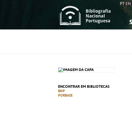
PT
EN
S
S
C
C
C
C
A
A
ENCONTRAR EM BIBLIOTECAS
BNP
PORBASE