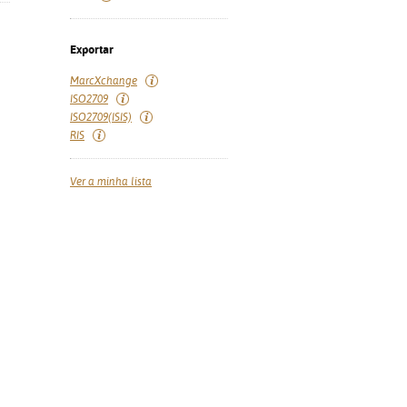
Exportar
MarcXchange
ISO2709
ISO2709(ISIS)
RIS
Ver a minha lista