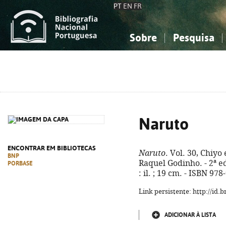
PT
EN
FR
Sobre
Pesquisa
Sobre a Bibliografia Nacional
Simples
Conhecimento, Informação...
Conhecimento, Informação...
Combinada
A
Ciências sociais...
Ciências sociais...
Arte, desporto...
Arte, desporto...
Naruto
ENCONTRAR EM BIBLIOTECAS
Naruto
. Vol. 30, Chiyo
BNP
Raquel Godinho. - 2ª ed.
PORBASE
: il. ; 19 cm. - ISBN 97
Link persistente: http://id
ADICIONAR À LISTA