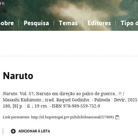
FR
Sobre
Pesquisa
Temas
Editores
Tipo 
obre a Bibliografia Nacional
imples
onhecimento, Informação...
onhecimento, Informação...
Combinada
A minha lista
Como utilizar
Filosofia, psicologia...
Filosofia, psicologia...
Perguntas frequente
iências sociais...
iências sociais...
Ciências exatas e naturais...
Ciências exatas e naturais...
rte, desporto...
rte, desporto...
Literatura, linguística...
Literatura, linguística...
Naruto
Naruto
. Vol. 57, Naruto em direção ao palco de guerra...!! /
Masashi Kishimoto ; trad. Raquel Godinho. - Palmela : Devir, 2025.
180, [8] p. : il. ; 19 cm. - ISBN 978-989-559-752-9
Link persistente: http://id.bnportugal.gov.pt/bib/bibnacional/2276091
ADICIONAR À LISTA