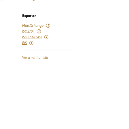
Exportar
MarcXchange
ISO2709
ISO2709(ISIS)
RIS
Ver a minha lista