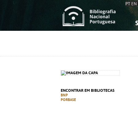
PT
EN
S
S
C
C
C
C
A
A
ENCONTRAR EM BIBLIOTECAS
BNP
PORBASE