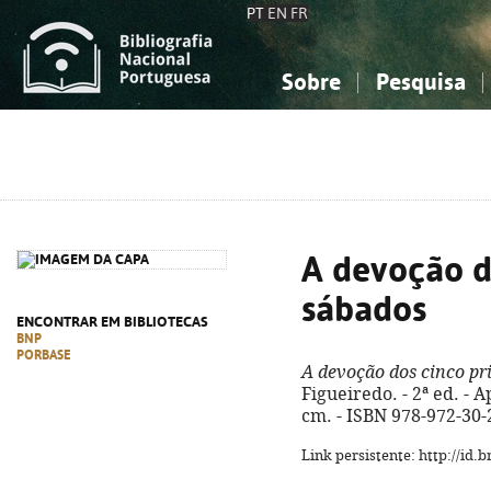
PT
EN
FR
Sobre
Pesquisa
Sobre a Bibliografia Nacional
Simples
Conhecimento, Informação...
Conhecimento, Informação...
Combinada
A
Ciências sociais...
Ciências sociais...
Arte, desporto...
Arte, desporto...
A devoção d
sábados
ENCONTRAR EM BIBLIOTECAS
BNP
PORBASE
A devoção dos cinco pr
Figueiredo. - 2ª ed. - A
cm. - ISBN 978-972-30-
Link persistente: http://id