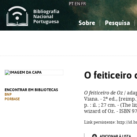
PT
EN
FR
Sobre
Pesquisa
Sobre a Bibliografia Nacional
Simples
Conhecimento, Informação...
Conhecimento, Informação...
Combinada
A
Ciências sociais...
Ciências sociais...
Arte, desporto...
Arte, desporto...
O feiticeiro
ENCONTRAR EM BIBLIOTECAS
O feiticeiro de Oz
/ adap
BNP
Viana. - 2ª ed., [reimp.]
PORBASE
p. : il. ; 27 cm. - (The l
wizard of Oz. - ISBN 9
Link persistente: http://id
ADICIONAR À LISTA