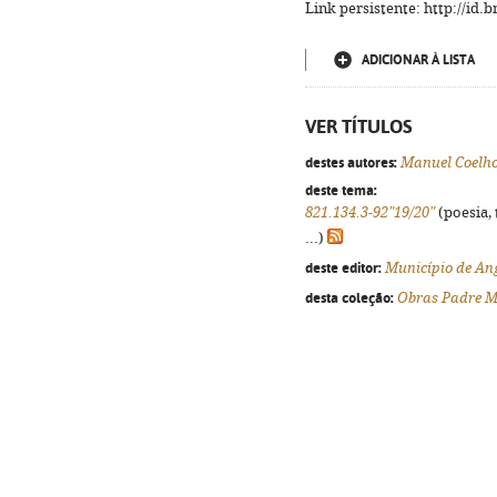
Link persistente: http://id
ADICIONAR À LISTA
VER TÍTULOS
destes autores:
Manuel Coelho
deste tema:
821.134.3-92"19/20"
(poesia, 
...)
deste editor:
Município de An
desta coleção:
Obras Padre M