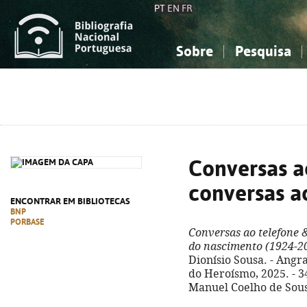
PT
EN
FR
Sobre
Pesquisa
Sobre a Bibliografia Nacional
Simples
Conhecimento, Informação...
Conhecimento, Informação...
Combinada
A
Ciências sociais...
Ciências sociais...
Arte, desporto...
Arte, desporto...
Conversas a
conversas a
ENCONTRAR EM BIBLIOTECAS
BNP
PORBASE
Conversas ao telefone 
do nascimento (1924-2
Dionísio Sousa. - Ang
do Heroísmo, 2025. - 34
Manuel Coelho de Sous