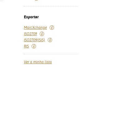
Exportar
MarcXchange
ISO2709
ISO2709(ISIS)
RIS
Ver a minha lista