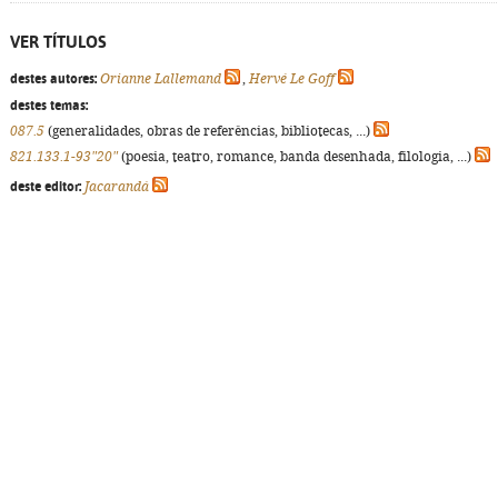
VER TÍTULOS
destes autores:
Orianne Lallemand
,
Hervé Le Goff
destes temas:
087.5
(generalidades, obras de referências, bibliotecas, ...)
821.133.1-93"20"
(poesia, teatro, romance, banda desenhada, filologia, ...)
deste editor:
Jacarandá