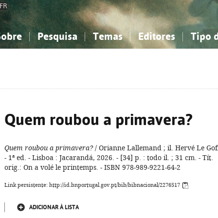
FR
Sobre
Pesquisa
Temas
Editores
Tipo 
obre a Bibliografia Nacional
imples
onhecimento, Informação...
onhecimento, Informação...
Combinada
A minha lista
Como utilizar
Filosofia, psicologia...
Filosofia, psicologia...
Perguntas frequente
iências sociais...
iências sociais...
Ciências exatas e naturais...
Ciências exatas e naturais...
rte, desporto...
rte, desporto...
Literatura, linguística...
Literatura, linguística...
Quem roubou a primavera?
Quem roubou a primavera?
/ Orianne Lallemand ; il. Hervé Le Gof
- 1ª ed. - Lisboa : Jacarandá, 2026. - [34] p. : todo il. ; 31 cm. - Tít.
orig.: On a volé le printemps. - ISBN 978-989-9221-64-2
Link persistente: http://id.bnportugal.gov.pt/bib/bibnacional/2276517
ADICIONAR À LISTA