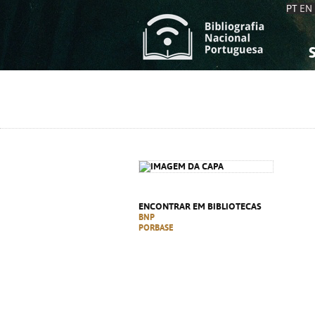
PT
EN
S
S
C
C
C
C
A
A
ENCONTRAR EM BIBLIOTECAS
BNP
PORBASE