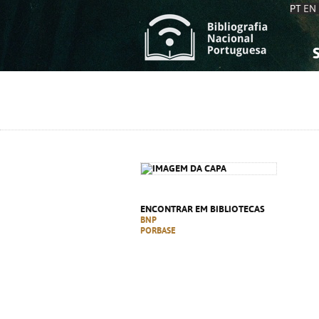
PT
EN
S
S
C
C
C
C
A
A
ENCONTRAR EM BIBLIOTECAS
BNP
PORBASE