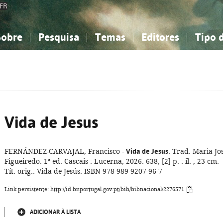
FR
Sobre
Pesquisa
Temas
Editores
Tipo 
obre a Bibliografia Nacional
imples
onhecimento, Informação...
onhecimento, Informação...
Combinada
A minha lista
Como utilizar
Filosofia, psicologia...
Filosofia, psicologia...
Perguntas frequente
iências sociais...
iências sociais...
Ciências exatas e naturais...
Ciências exatas e naturais...
rte, desporto...
rte, desporto...
Literatura, linguística...
Literatura, linguística...
Vida de Jesus
FERNÁNDEZ-CARVAJAL, Francisco -
Vida de Jesus
. Trad. Maria Jo
Figueiredo. 1ª ed. Cascais : Lucerna, 2026. 638, [2] p. : il. ; 23 cm.
Tít. orig.: Vida de Jesús. ISBN 978-989-9207-96-7
Link persistente: http://id.bnportugal.gov.pt/bib/bibnacional/2276571
ADICIONAR À LISTA