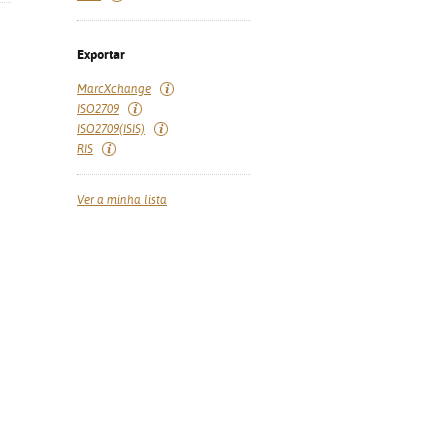
Exportar
MarcXchange
ISO2709
ISO2709(ISIS)
RIS
Ver a minha lista