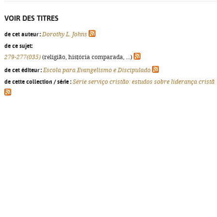
VOIR DES TITRES
de cet auteur :
Dorothy L. Johns
de ce sujet:
279-277(035)
(religião, história comparada, ...)
de cet éditeur :
Escola para Evangelismo e Discipulado
de cette collection / série :
Série serviço cristão: estudos sobre liderança cristã