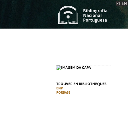
PT
EN
L
S
C
C
S
S
A
A
TROUVER EN BIBLIOTHÈQUES
BNP
PORBASE