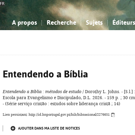
FR
A propos
Recherche
Sujets
Éditeur
a Bibliographie Nationale
imple
onnaissance, Information...
onnaissance, Information...
Avancée
Mes notices
Comment utiliser
Philosophie, psychologie...
Philosophie, psychologie...
Aide - FAQ
ciences sociales...
ciences sociales...
Mathématiques, sciences
Mathématiques, sciences
rts, sport...
rts, sport...
naturelles...
Littérature, linguistique...
naturelles...
Littérature, linguistique...
Entendendo a Bíblia
Entendendo a Bíblia
: métodos de estudo
/ Dorothy L. Johns. - [S.l.] 
Escola para Evangelismo e Discipulado, D.L. 2026. - 159 p. ; 30 cm
- (Série serviço cristão : estudos sobre liderança cristã ; 14)
Lien persistant: http://id.bnportugal.gov.pt/bib/bibnacional/2276651
AJOUTER DANS MA LISTE DE NOTICES