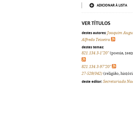
ADICIONAR À LISTA
VER TÍTULOS
destes autores:
Joaquim Augus
Alfredo Teixeira
destes temas:
821.134.3-1"20"
(poesia, teat
821.134.3-97"20"
27-528(042)
(religião, histór
deste editor:
Secretariado Nac