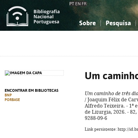
PT
EN
FR
Sobre
Pesquisa
Sobre a Bibliografia Nacional
Simples
Conhecimento, Informação...
Conhecimento, Informação...
Combinada
A
Ciências sociais...
Ciências sociais...
Arte, desporto...
Arte, desporto...
Um caminho 
ENCONTRAR EM BIBLIOTECAS
Um caminho de três di
BNP
/ Joaquim Félix de Carv
PORBASE
Alfredo Teixeira. - 1ª 
de Liturgia, 2026. - 82, 
9288-09-6
Link persistente: http://id