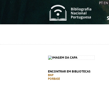
PT
EN
S
S
C
C
C
C
A
A
ENCONTRAR EM BIBLIOTECAS
BNP
PORBASE