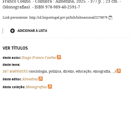
Franco Coelho. - Coimbra : Almedina, 2025. - 377 p. ; 23 cm. -
(Monografias). - ISBN 978-989-40-2591-7
Link persistente: http://id.bnportugal.gov.pt/bib/bibnacional/2276879
ADICIONAR À LISTA
VER TÍTULOS
deste autor:
Diogo Franco Coelho
deste tema:
347.4(469)(035)
(sociologia, política, direito, educação, etnografia, ...)
deste editor:
Almedina
desta coleção:
Monografias