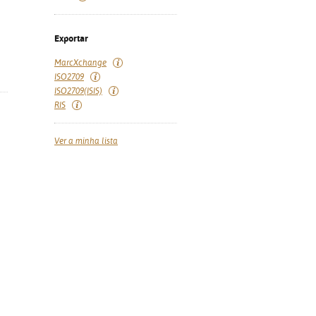
Exportar
MarcXchange
ISO2709
ISO2709(ISIS)
RIS
Ver a minha lista