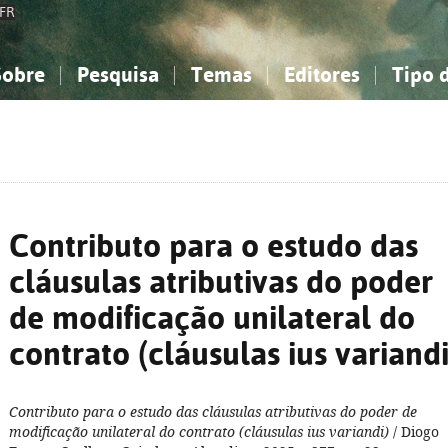
FR
Sobre
Pesquisa
Temas
Editores
Tipo 
obre a Bibliografia Nacional
imples
onhecimento, Informação...
onhecimento, Informação...
Combinada
A minha lista
Como utilizar
Filosofia, psicologia...
Filosofia, psicologia...
Perguntas frequente
iências sociais...
iências sociais...
Ciências exatas e naturais...
Ciências exatas e naturais...
rte, desporto...
rte, desporto...
Literatura, linguística...
Literatura, linguística...
Contributo para o estudo das
cláusulas atributivas do poder
de modificação unilateral do
contrato (cláusulas ius variandi
Contributo para o estudo das cláusulas atributivas do poder de
modificação unilateral do contrato (cláusulas ius variandi)
/ Diogo