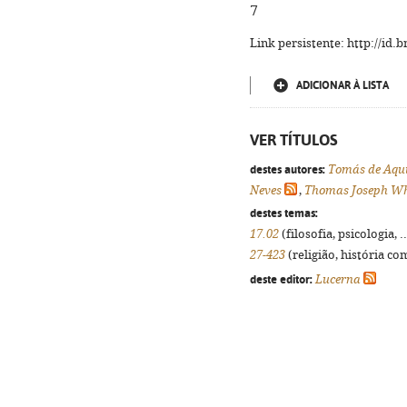
7
Link persistente: http://id
ADICIONAR À LISTA
VER TÍTULOS
destes autores:
Tomás de Aqu
Neves
,
Thomas Joseph Wh
destes temas:
17.02
(filosofia, psicologia, .
27-423
(religião, história co
deste editor:
Lucerna