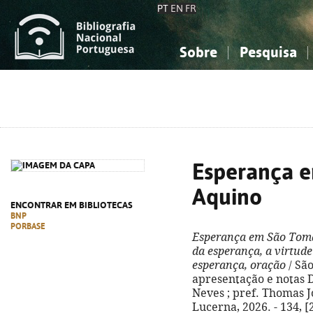
PT
EN
FR
Sobre
Pesquisa
Sobre a Bibliografia Nacional
Simples
Conhecimento, Informação...
Conhecimento, Informação...
Combinada
A
Ciências sociais...
Ciências sociais...
Arte, desporto...
Arte, desporto...
Esperança 
Aquino
ENCONTRAR EM BIBLIOTECAS
BNP
PORBASE
Esperança em São Tom
da esperança, a virtude
esperança, oração
/ São
apresentação e notas 
Neves ; pref. Thomas Jo
Lucerna, 2026. - 134, [