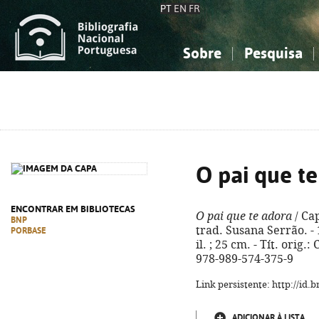
PT
EN
FR
Sobre
Pesquisa
Sobre a Bibliografia Nacional
Simples
Conhecimento, Informação...
Conhecimento, Informação...
Combinada
A
Ciências sociais...
Ciências sociais...
Arte, desporto...
Arte, desporto...
O pai que t
ENCONTRAR EM BIBLIOTECAS
O pai que te adora
/ Ca
BNP
trad. Susana Serrão. - 1
PORBASE
il. ; 25 cm. - Tít. orig
978-989-574-375-9
Link persistente: http://id
ADICIONAR À LISTA