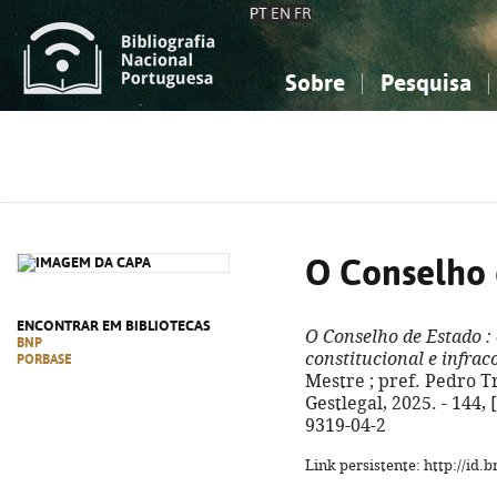
PT
EN
FR
Sobre
Pesquisa
Sobre a Bibliografia Nacional
Simples
Conhecimento, Informação...
Conhecimento, Informação...
Combinada
A
Ciências sociais...
Ciências sociais...
Arte, desporto...
Arte, desporto...
O Conselho 
ENCONTRAR EM BIBLIOTECAS
O Conselho de Estado
:
BNP
constitucional e infrac
PORBASE
Mestre ; pref. Pedro Tr
Gestlegal, 2025. - 144, [
9319-04-2
Link persistente: http://id