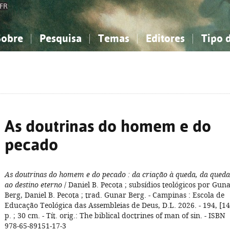
FR
Sobre
Pesquisa
Temas
Editores
Tipo 
obre a Bibliografia Nacional
imples
onhecimento, Informação...
onhecimento, Informação...
Combinada
A minha lista
Como utilizar
Filosofia, psicologia...
Filosofia, psicologia...
Perguntas frequente
iências sociais...
iências sociais...
Ciências exatas e naturais...
Ciências exatas e naturais...
rte, desporto...
rte, desporto...
Literatura, linguística...
Literatura, linguística...
As doutrinas do homem e do
pecado
As doutrinas do homem e do pecado
: da criação à queda, da queda
ao destino eterno
/ Daniel B. Pecota ; subsídios teológicos por Gun
Berg, Daniel B. Pecota ; trad. Gunar Berg. - Campinas : Escola de
Educação Teológica das Assembleias de Deus, D.L. 2026. - 194, [14
p. ; 30 cm. - Tít. orig.: The biblical doctrines of man of sin. - ISBN
978-65-89151-17-3