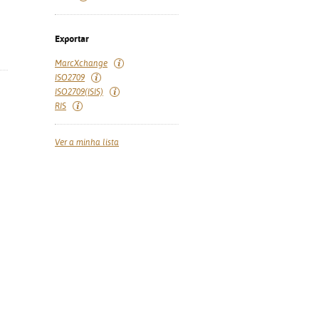
Exportar
MarcXchange
ISO2709
ISO2709(ISIS)
RIS
Ver a minha lista