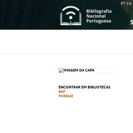
PT
EN
S
S
C
C
C
C
A
A
ENCONTRAR EM BIBLIOTECAS
BNP
PORBASE