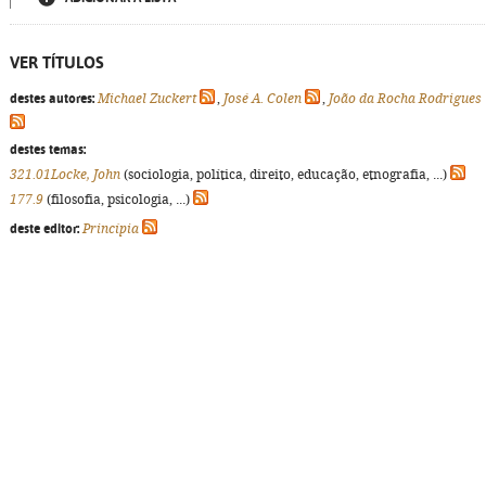
VER TÍTULOS
destes autores:
Michael Zuckert
,
José A. Colen
,
João da Rocha Rodrigues
destes temas:
321.01Locke, John
(sociologia, política, direito, educação, etnografia, ...)
177.9
(filosofia, psicologia, ...)
deste editor:
Princípia