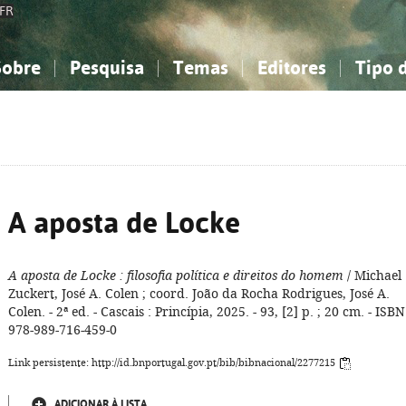
FR
Sobre
Pesquisa
Temas
Editores
Tipo 
obre a Bibliografia Nacional
imples
onhecimento, Informação...
onhecimento, Informação...
Combinada
A minha lista
Como utilizar
Filosofia, psicologia...
Filosofia, psicologia...
Perguntas frequente
iências sociais...
iências sociais...
Ciências exatas e naturais...
Ciências exatas e naturais...
rte, desporto...
rte, desporto...
Literatura, linguística...
Literatura, linguística...
A aposta de Locke
A aposta de Locke
: filosofia política e direitos do homem
/ Michael
Zuckert, José A. Colen ; coord. João da Rocha Rodrigues, José A.
Colen. - 2ª ed. - Cascais : Princípia, 2025. - 93, [2] p. ; 20 cm. - ISBN
978-989-716-459-0
Link persistente: http://id.bnportugal.gov.pt/bib/bibnacional/2277215
ADICIONAR À LISTA