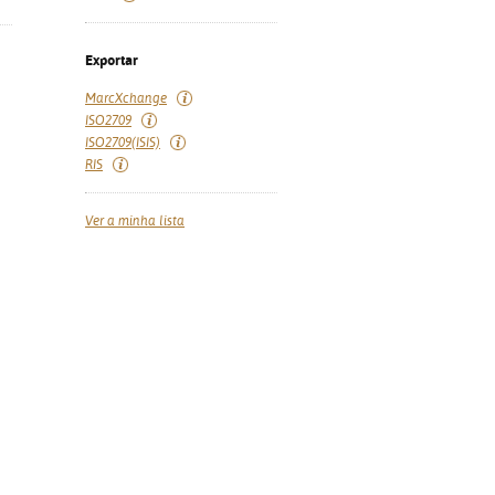
Exportar
MarcXchange
ISO2709
ISO2709(ISIS)
RIS
Ver a minha lista