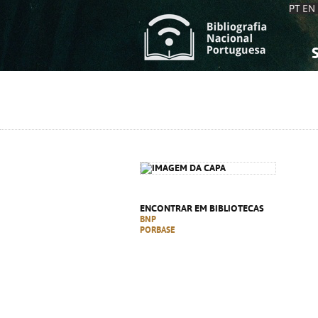
PT
EN
S
S
C
C
C
C
A
A
ENCONTRAR EM BIBLIOTECAS
BNP
PORBASE