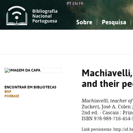
PT
EN
FR
Sobre
Pesquisa
Sobre a Bibliografia Nacional
Simples
Conhecimento, Informação...
Conhecimento, Informação...
Combinada
A
Ciências sociais...
Ciências sociais...
Arte, desporto...
Arte, desporto...
Machiavelli,
and their p
ENCONTRAR EM BIBLIOTECAS
BNP
PORBASE
Machiavelli, teacher of
Zuckert, José A. Colen ;
2nd ed. - Cascais : Prin
ISBN 978-989-716-454-
Link persistente: http://id