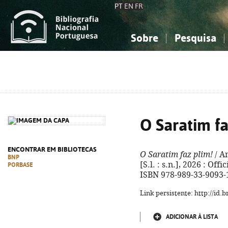
PT
EN
FR
Sobre
Pesquisa
Sobre a Bibliografia Nacional
Simples
Conhecimento, Informação...
Conhecimento, Informação...
Combinada
A
Ciências sociais...
Ciências sociais...
Arte, desporto...
Arte, desporto...
O Saratim fa
ENCONTRAR EM BIBLIOTECAS
O Saratim faz plim!
/ An
BNP
[S.l. : s.n.], 2026 : Offic
PORBASE
ISBN 978-989-33-9093-
Link persistente: http://id
ADICIONAR À LISTA