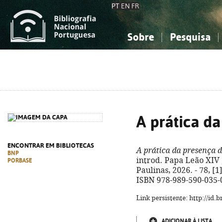
PT
EN
FR
Sobre
Pesquisa
Sobre a Bibliografia Nacional
Simples
Conhecimento, Informação...
Conhecimento, Informação...
Combinada
A
Ciências sociais...
Ciências sociais...
Arte, desporto...
Arte, desporto...
A prática d
ENCONTRAR EM BIBLIOTECAS
A prática da presença 
BNP
introd. Papa Leão XIV ;
PORBASE
Paulinas, 2026. - 78, [1]
ISBN 978-989-590-035-
Link persistente: http://id
ADICIONAR À LISTA