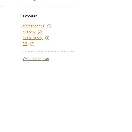
Exportar
MarcXchange
ISO2709
ISO2709(ISIS)
RIS
Ver a minha lista