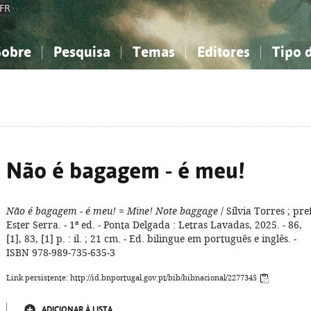
FR
Sobre
Pesquisa
Temas
Editores
Tipo 
obre a Bibliografia Nacional
imples
onhecimento, Informação...
onhecimento, Informação...
Combinada
A minha lista
Como utilizar
Filosofia, psicologia...
Filosofia, psicologia...
Perguntas frequente
iências sociais...
iências sociais...
Ciências exatas e naturais...
Ciências exatas e naturais...
rte, desporto...
rte, desporto...
Literatura, linguística...
Literatura, linguística...
Não é bagagem - é meu!
Não é bagagem - é meu!
=
Mine! Note baggage
/ Sílvia Torres ; pref
Ester Serra. - 1ª ed. - Ponta Delgada : Letras Lavadas, 2025. - 86,
[1], 83, [1] p. : il. ; 21 cm. - Ed. bilingue em português e inglês. -
ISBN 978-989-735-635-3
Link persistente: http://id.bnportugal.gov.pt/bib/bibnacional/2277345
ADICIONAR À LISTA