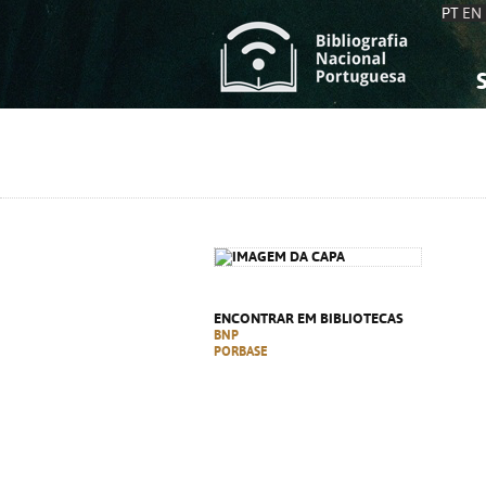
PT
EN
S
S
C
C
C
C
A
A
ENCONTRAR EM BIBLIOTECAS
BNP
PORBASE