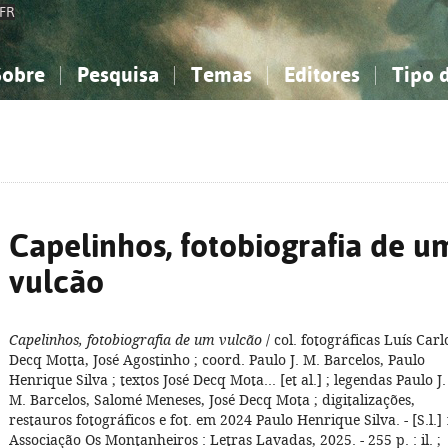
FR
Sobre
Pesquisa
Temas
Editores
Tipo 
obre a Bibliografia Nacional
imples
onhecimento, Informação...
onhecimento, Informação...
Combinada
A minha lista
Como utilizar
Filosofia, psicologia...
Filosofia, psicologia...
Perguntas frequente
iências sociais...
iências sociais...
Ciências exatas e naturais...
Ciências exatas e naturais...
rte, desporto...
rte, desporto...
Literatura, linguística...
Literatura, linguística...
Capelinhos, fotobiografia de u
vulcão
Capelinhos, fotobiografia de um vulcão
/ col. fotográficas Luís Carl
Decq Motta, José Agostinho ; coord. Paulo J. M. Barcelos, Paulo
Henrique Silva ; textos José Decq Mota... [et al.] ; legendas Paulo J.
M. Barcelos, Salomé Meneses, José Decq Mota ; digitalizações,
restauros fotográficos e fot. em 2024 Paulo Henrique Silva. - [S.l.] 
Associação Os Montanheiros : Letras Lavadas, 2025. - 255 p. : il. ;