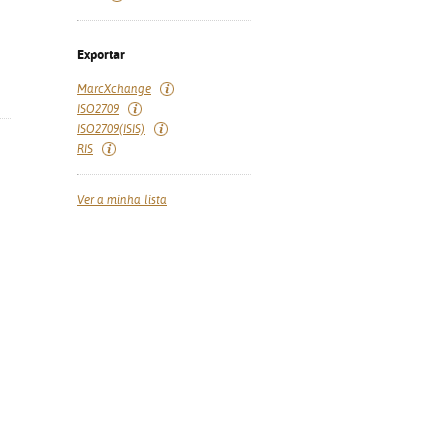
Exportar
MarcXchange
ISO2709
ISO2709(ISIS)
RIS
Ver a minha lista