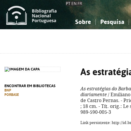
PT
EN
FR
Sobre
Pesquisa
Sobre a Bibliografia Nacional
Simples
Conhecimento, Informação...
Conhecimento, Informação...
Combinada
A
Ciências sociais...
Ciências sociais...
Arte, desporto...
Arte, desporto...
As estratégi
ENCONTRAR EM BIBLIOTECAS
As estratégias do Barb
BNP
diariamente
/ Emiliano
PORBASE
de Castro Pernas. - Pri
; 18 cm. - Tít. orig.: L
989-590-005-3
Link persistente: http://id