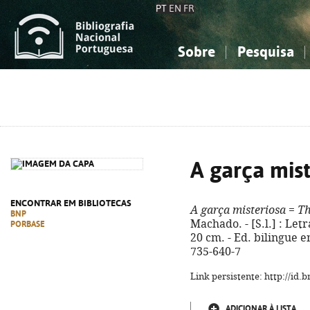
PT
EN
FR
Sobre
Pesquisa
Sobre a Bibliografia Nacional
Simples
Conhecimento, Informação...
Conhecimento, Informação...
Combinada
A
Ciências sociais...
Ciências sociais...
Arte, desporto...
Arte, desporto...
A garça mist
ENCONTRAR EM BIBLIOTECAS
A garça misteriosa
=
Th
BNP
Machado. - [S.l.] : Letra
PORBASE
20 cm. - Ed. bilingue e
735-640-7
Link persistente: http://id
ADICIONAR À LISTA