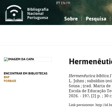
PT
EN
FR
Sobre
Pesquisa
Sobre a Bibliografia Nacional
Simples
Conhecimento, Informação...
Conhecimento, Informação...
Combinada
A
Ciências sociais...
Ciências sociais...
Arte, desporto...
Arte, desporto...
Hermenêutic
ENCONTRAR EM BIBLIOTECAS
Hermenêutica bíblica I
BNP
L. Johns ; subsídios te
PORBASE
Sousa ; trad. Marta de 
Escola de Educação Te
2026. - 197, [2] p. ; 30
Link persistente: http://id