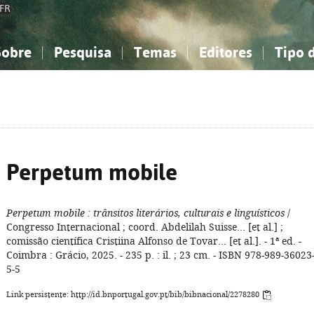
FR
Sobre
Pesquisa
Temas
Editores
Tipo 
obre a Bibliografia Nacional
imples
onhecimento, Informação...
onhecimento, Informação...
Combinada
A minha lista
Como utilizar
Filosofia, psicologia...
Filosofia, psicologia...
Perguntas frequente
iências sociais...
iências sociais...
Ciências exatas e naturais...
Ciências exatas e naturais...
rte, desporto...
rte, desporto...
Literatura, linguística...
Literatura, linguística...
Perpetum mobile
Perpetum mobile
: trânsitos literários, culturais e linguísticos
/
Congresso Internacional ; coord. Abdelilah Suisse... [et al.] ;
comissão científica Cristiina Alfonso de Tovar... [et al.]. - 1ª ed. -
Coimbra : Grácio, 2025. - 235 p. : il. ; 23 cm. - ISBN 978-989-36023
5-5
Link persistente: http://id.bnportugal.gov.pt/bib/bibnacional/2278280