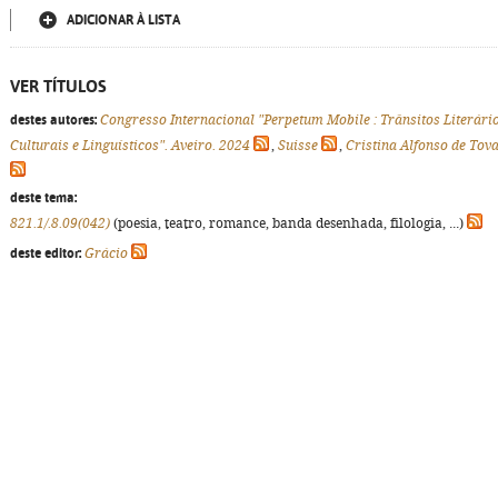
ADICIONAR À LISTA
VER TÍTULOS
destes autores:
Congresso Internacional "Perpetum Mobile : Trânsitos Literário
Culturais e Linguísticos". Aveiro. 2024
,
Suisse
,
Cristina Alfonso de Tov
deste tema:
821.1/.8.09(042)
(poesia, teatro, romance, banda desenhada, filologia, ...)
deste editor:
Grácio