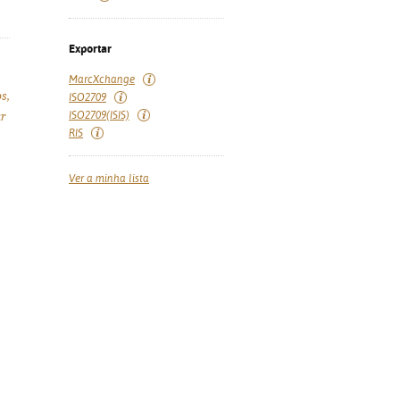
Exportar
MarcXchange
s,
ISO2709
ISO2709(ISIS)
ar
RIS
Ver a minha lista