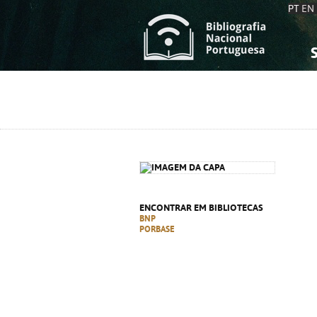
PT
EN
S
S
C
C
C
C
A
A
ENCONTRAR EM BIBLIOTECAS
BNP
PORBASE