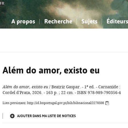
FR
A propos
Recherche
Sujets
Éditeur
a Bibliographie Nationale
imple
onnaissance, Information...
onnaissance, Information...
Avancée
Mes notices
Comment utiliser
Philosophie, psychologie...
Philosophie, psychologie...
Aide - FAQ
ciences sociales...
ciences sociales...
Mathématiques, sciences
Mathématiques, sciences
rts, sport...
rts, sport...
naturelles...
Littérature, linguistique...
naturelles...
Littérature, linguistique...
Além do amor, existo eu
Além do amor, existo eu
/ Beatriz Gaspar. - 1ª ed. - Carnaxide :
Cordel d'Prata, 2026. - 163 p. ; 22 cm. - ISBN 978-989-790356-4
Lien persistant: http://id.bnportugal.gov.pt/bib/bibnacional/2278508
AJOUTER DANS MA LISTE DE NOTICES