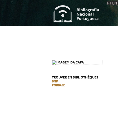
PT
EN
L
S
C
C
S
S
A
A
TROUVER EN BIBLIOTHÈQUES
BNP
PORBASE