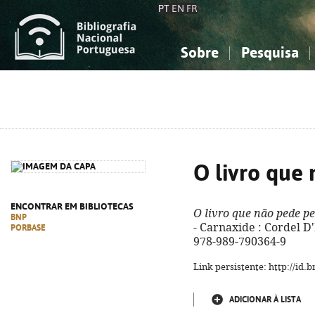
PT
EN
FR
Sobre
Pesquisa
Sobre a Bibliografia Nacional
Simples
Conhecimento, Informação...
Conhecimento, Informação...
Combinada
A
Ciências sociais...
Ciências sociais...
Arte, desporto...
Arte, desporto...
O livro que
ENCONTRAR EM BIBLIOTECAS
O livro que não pede p
BNP
- Carnaxide : Cordel D'
PORBASE
978-989-790364-9
Link persistente: http://id
ADICIONAR À LISTA