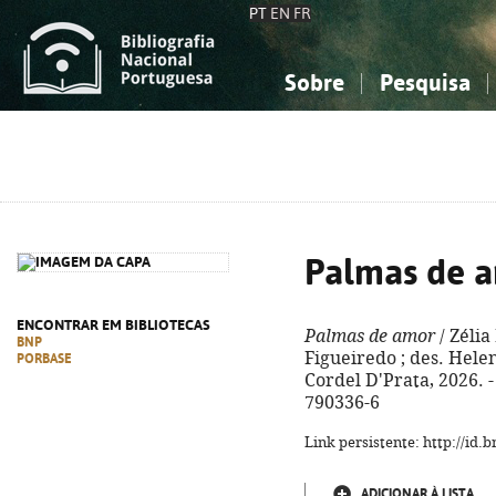
PT
EN
FR
Sobre
Pesquisa
Sobre a Bibliografia Nacional
Simples
Conhecimento, Informação...
Conhecimento, Informação...
Combinada
A
Ciências sociais...
Ciências sociais...
Arte, desporto...
Arte, desporto...
Palmas de 
ENCONTRAR EM BIBLIOTECAS
Palmas de amor
/ Zélia
BNP
Figueiredo ; des. Helen
PORBASE
Cordel D'Prata, 2026. - 
790336-6
Link persistente: http://id
ADICIONAR À LISTA