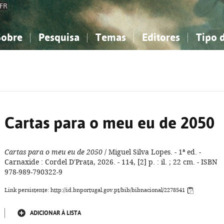
FR
Sobre
Pesquisa
Temas
Editores
Tipo 
obre a Bibliografia Nacional
imples
onhecimento, Informação...
onhecimento, Informação...
Combinada
A minha lista
Como utilizar
Filosofia, psicologia...
Filosofia, psicologia...
Perguntas frequente
iências sociais...
iências sociais...
Ciências exatas e naturais...
Ciências exatas e naturais...
rte, desporto...
rte, desporto...
Literatura, linguística...
Literatura, linguística...
Cartas para o meu eu de 2050
Cartas para o meu eu de 2050
/ Miguel Silva Lopes. - 1ª ed. -
Carnaxide : Cordel D'Prata, 2026. - 114, [2] p. : il. ; 22 cm. - ISBN
978-989-790322-9
Link persistente: http://id.bnportugal.gov.pt/bib/bibnacional/2278541
ADICIONAR À LISTA