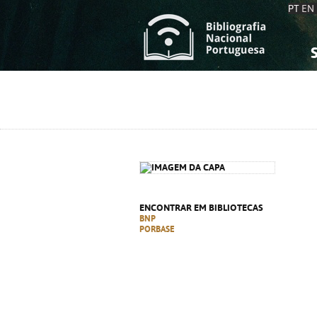
PT
EN
S
S
C
C
C
C
A
A
ENCONTRAR EM BIBLIOTECAS
BNP
PORBASE