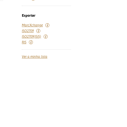
Exportar
MarcXchange
ISO2709
ISO2709(ISIS)
RIS
Ver a minha lista