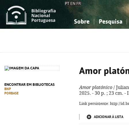
PT
EN
FR
Sobre
Pesquisa
Sobre a Bibliografia Nacional
Simples
Conhecimento, Informação...
Conhecimento, Informação...
Combinada
A
Ciências sociais...
Ciências sociais...
Arte, desporto...
Arte, desporto...
Amor platón
ENCONTRAR EM BIBLIOTECAS
Amor platónico
/ Julian
BNP
2025. - 30 p. ; 23 cm. 
PORBASE
Link persistente: http://id
ADICIONAR À LISTA