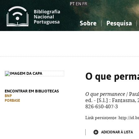
PT
EN
FR
Sobre
Pesquisa
Sobre a Bibliografia Nacional
Simples
Conhecimento, Informação...
Conhecimento, Informação...
Combinada
A
Ciências sociais...
Ciências sociais...
Arte, desporto...
Arte, desporto...
O que perm
ENCONTRAR EM BIBLIOTECAS
O que permanece
/ Paul
BNP
ed. - [S.l.] : Fantasma, 
PORBASE
826-650-407-3
Link persistente: http://id
ADICIONAR À LISTA