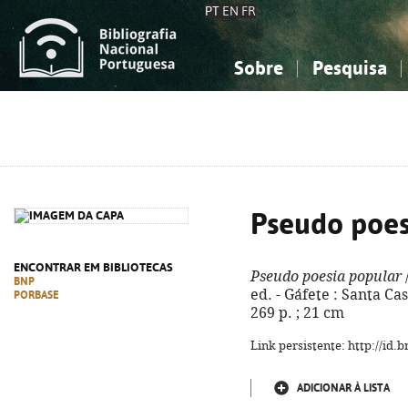
PT
EN
FR
Sobre
Pesquisa
Sobre a Bibliografia Nacional
Simples
Conhecimento, Informação...
Conhecimento, Informação...
Combinada
A
Ciências sociais...
Ciências sociais...
Arte, desporto...
Arte, desporto...
Pseudo poes
ENCONTRAR EM BIBLIOTECAS
Pseudo poesia popular
BNP
ed. - Gáfete : Santa Ca
PORBASE
269 p. ; 21 cm
Link persistente: http://id
ADICIONAR À LISTA