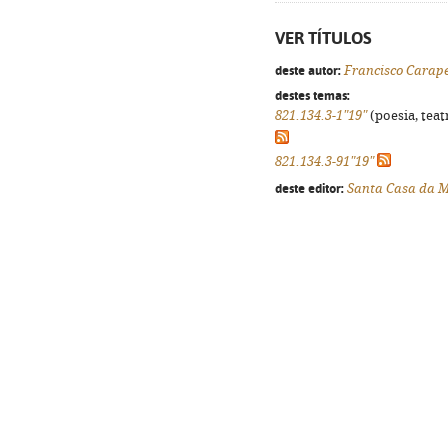
VER TÍTULOS
deste autor:
Francisco Carap
destes temas:
821.134.3-1"19"
(poesia, teat
821.134.3-91"19"
deste editor:
Santa Casa da Mi