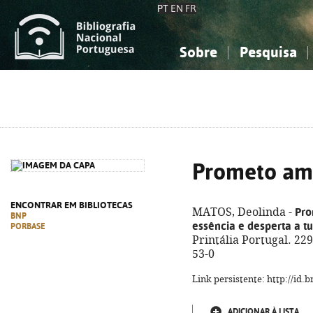
PT
EN
FR
Sobre
Pesquisa
Sobre a Bibliografia Nacional
Simples
Conhecimento, Informação...
Conhecimento, Informação...
Combinada
A
Ciências sociais...
Ciências sociais...
Arte, desporto...
Arte, desporto...
Prometo am
ENCONTRAR EM BIBLIOTECAS
Pr
MATOS, Deolinda -
BNP
essência e desperta a tu
PORBASE
Printália Portugal. 229
53-0
Link persistente: http://id
ADICIONAR À LISTA