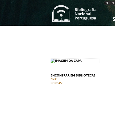
PT
EN
S
S
C
C
C
C
A
A
ENCONTRAR EM BIBLIOTECAS
BNP
PORBASE