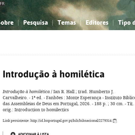
FR
Sobre
Pesquisa
Temas
Editores
Tipo 
obre a Bibliografia Nacional
imples
onhecimento, Informação...
onhecimento, Informação...
Combinada
A minha lista
Como utilizar
Filosofia, psicologia...
Filosofia, psicologia...
Perguntas frequente
iências sociais...
iências sociais...
Ciências exatas e naturais...
Ciências exatas e naturais...
rte, desporto...
rte, desporto...
Literatura, linguística...
Literatura, linguística...
Introdução à homilética
Introdução à homilética
/ Ian R. Hall ; trad. Humberto J.
Carvalheiro. - 1ª ed. - Fanhões : Monte Esperança - Instituto Bíblic
das Assembleias de Deus em Portugal, 2026. - 188 p. ; 30 cm. - Tít.
orig.: Introduction to homilectics
Link persistente: http://id.bnportugal.gov.pt/bib/bibnacional/2279314
ADICIONAR À LISTA