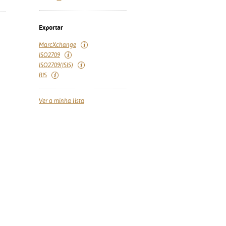
Exportar
MarcXchange
ISO2709
ISO2709(ISIS)
RIS
Ver a minha lista