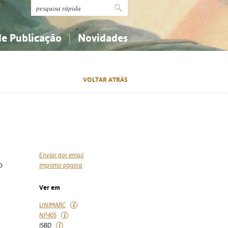
de Publicação
Novidades
s
Religião...
Religião...
VOLTAR ATRÁS
Ciências aplicadas...
Ciências aplicadas...
História, geografia, biografias...
História, geografia, biografias...
Enviar por email
o
Imprimir página
Ver em
UNIMARC
NP405
ISBD