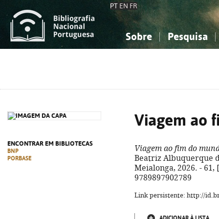
PT
EN
FR
Sobre
Pesquisa
Sobre a Bibliografia Nacional
Simples
Conhecimento, Informação...
Conhecimento, Informação...
Combinada
A
Ciências sociais...
Ciências sociais...
Arte, desporto...
Arte, desporto...
Viagem ao 
ENCONTRAR EM BIBLIOTECAS
Viagem ao fim do mun
BNP
Beatriz Albuquerque da
PORBASE
Meialonga, 2026. - 61, [3
9789897902789
Link persistente: http://id
ADICIONAR À LISTA