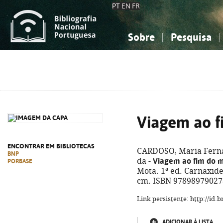
PT
EN
FR
Sobre
Pesquisa
Sobre a Bibliografia Nacional
Simples
Conhecimento, Informação...
Conhecimento, Informação...
Combinada
A
Ciências sociais...
Ciências sociais...
Arte, desporto...
Arte, desporto...
Viagem ao 
ENCONTRAR EM BIBLIOTECAS
CARDOSO, Maria Ferna
BNP
Viagem ao fim do 
da -
PORBASE
Mota. 1ª ed. Carnaxide :
cm. ISBN 97898979027
Link persistente: http://id
ADICIONAR À LISTA