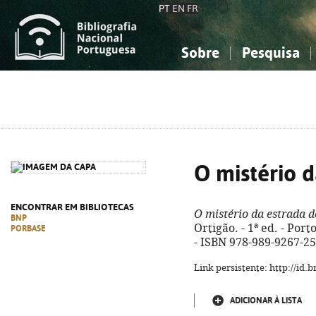
PT
EN
FR
Sobre
Pesquisa
Sobre a Bibliografia Nacional
Simples
Conhecimento, Informação...
Conhecimento, Informação...
Combinada
A
Ciências sociais...
Ciências sociais...
Arte, desporto...
Arte, desporto...
O mistério d
ENCONTRAR EM BIBLIOTECAS
O mistério da estrada d
BNP
Ortigão. - 1ª ed. - Port
PORBASE
- ISBN 978-989-9267-25
Link persistente: http://id
ADICIONAR À LISTA