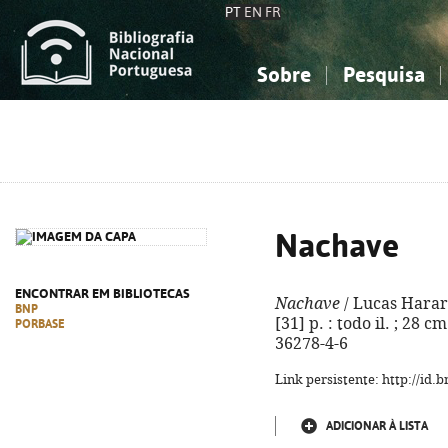
PT
EN
FR
Sobre
Pesquisa
Sobre a Bibliografia Nacional
Simples
Conhecimento, Informação...
Conhecimento, Informação...
Combinada
A
Ciências sociais...
Ciências sociais...
Arte, desporto...
Arte, desporto...
Nachave
ENCONTRAR EM BIBLIOTECAS
Nachave
/ Lucas Harari.
BNP
[31] p. : todo il. ; 28 c
PORBASE
36278-4-6
Link persistente: http://id
ADICIONAR À LISTA