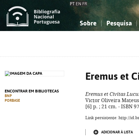
PT
EN
FR
Sobre
Pesquisa
Sobre a Bibliografia Nacional
Simples
Conhecimento, Informação...
Conhecimento, Informação...
Combinada
A
Ciências sociais...
Ciências sociais...
Arte, desporto...
Arte, desporto...
Eremus et C
ENCONTRAR EM BIBLIOTECAS
Eremus et Civitas Luc
BNP
Victor Oliveira Mateus. 
PORBASE
[6] p. ; 21 cm. - ISBN 
Link persistente: http://id
ADICIONAR À LISTA