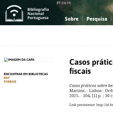
PT
EN
FR
Sobre
Pesquisa
Sobre a Bibliografia Nacional
Simples
Conhecimento, Informação...
Conhecimento, Informação...
Combinada
A
Ciências sociais...
Ciências sociais...
Arte, desporto...
Arte, desporto...
Casos prátic
fiscais
ENCONTRAR EM BIBLIOTECAS
BNP
PORBASE
Casos práticos sobre ben
Martins. - Lisboa : Ord
2025. - 104, [1] p. ; 30
Link persistente: http://id