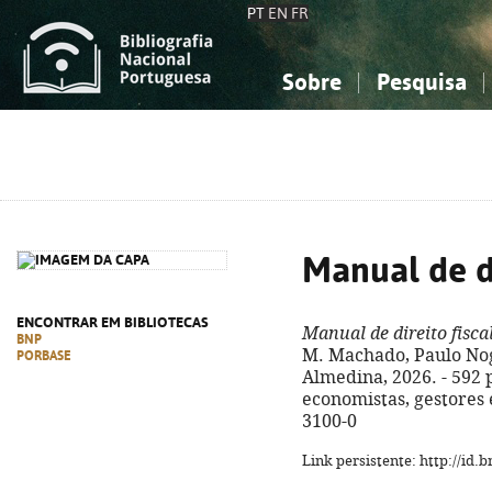
PT
EN
FR
Sobre
Pesquisa
Sobre a Bibliografia Nacional
Simples
Conhecimento, Informação...
Conhecimento, Informação...
Combinada
A
Ciências sociais...
Ciências sociais...
Arte, desporto...
Arte, desporto...
Manual de di
ENCONTRAR EM BIBLIOTECAS
Manual de direito fisca
BNP
M. Machado, Paulo Nogu
PORBASE
Almedina, 2026. - 592 p
economistas, gestores 
3100-0
Link persistente: http://id