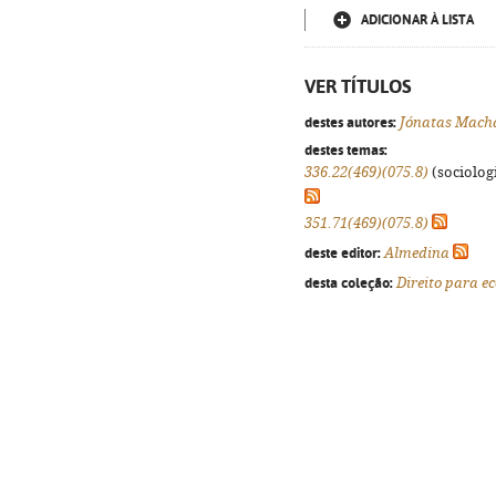
ADICIONAR À LISTA
VER TÍTULOS
destes autores:
Jónatas Mach
destes temas:
336.22(469)(075.8)
(sociologi
351.71(469)(075.8)
deste editor:
Almedina
desta coleção:
Direito para e