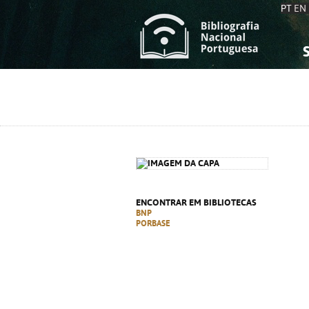
PT
EN
S
S
C
C
C
C
A
A
ENCONTRAR EM BIBLIOTECAS
BNP
PORBASE