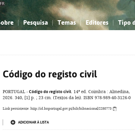
FR
Sobre
Pesquisa
Temas
Editores
Tipo 
obre a Bibliografia Nacional
imples
onhecimento, Informação...
onhecimento, Informação...
Combinada
A minha lista
Como utilizar
Filosofia, psicologia...
Filosofia, psicologia...
Perguntas frequente
iências sociais...
iências sociais...
Ciências exatas e naturais...
Ciências exatas e naturais...
rte, desporto...
rte, desporto...
Literatura, linguística...
Literatura, linguística...
Código do registo civil
PORTUGAL -
Código do registo civil
. 14ª ed. Coimbra : Almedina,
2026. 340, [1] p. ; 23 cm. (Textos da lei). ISBN 978-989-40-3126-0
Link persistente: http://id.bnportugal.gov.pt/bib/bibnacional/2280773
ADICIONAR À LISTA