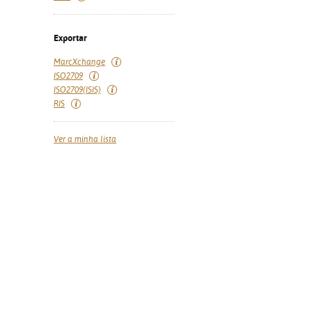
Exportar
MarcXchange
ISO2709
ISO2709(ISIS)
RIS
Ver a minha lista